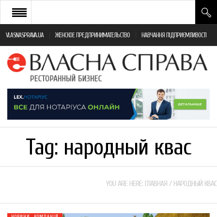
VLASNASPRAVA.UA
ЖЕНСКОЕ ПРЕДПРИНИМАТЕЛЬСТВО
НАВЧАННЯ ПІДПРИЄМЛИВОСТІ
НОВИНИ РЕСТОРАННОГО БІЗНЕСУ
ЯК ВІДКРИТИ ТА УСПІШНО КЕРУВАТИ
ПОДІЇ
МОНІТОРИНГ ЗАКОНОДАВСТВА
РІЗНЕ
Tag:
народный квас
ФРАНЧАЙЗИНГ
КНИГИ
YOU ARE HERE:
ГЛАВНАЯ
/
НАРОДНЫЙ КВАС
НОВИНИ КОМПАНІЙ