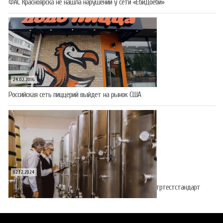
ФАС Красноярска не нашла нарушений у сети «ЁбиДоёби»
24.02.2016
Российская сеть пиццерий выйдет на рынок США
02.12.2024
Виробництво алкоголю і тютюну атестуватиме Укрметртестстандарт