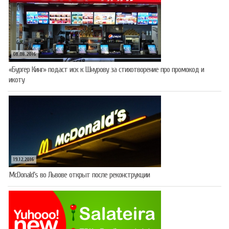
08.08.2016
«Бургер Кинг» подаст иск к Шнурову за стихотворение про промокод и
икоту
19.12.2016
McDonald’s во Львове открыт после реконструкции