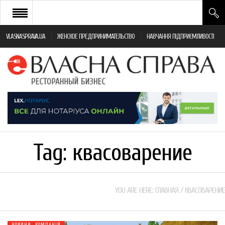
VLASNASPRAVA.UA
ЖЕНСКОЕ ПРЕДПРИНИМАТЕЛЬСТВО
НАВЧАННЯ ПІДПРИЄМЛИВОСТІ
НОВИНИ РЕСТОРАННОГО БІЗНЕСУ
ЯК ВІДКРИТИ ТА УСПІШНО КЕРУВАТИ
ПОДІЇ
МОНІТОРИНГ ЗАКОНОДАВСТВА
РІЗНЕ
Tag:
квасоварение
ФРАНЧАЙЗИНГ
КНИГИ
YOU ARE HERE:
ГЛАВНАЯ
/
КВАСОВАРЕНИЕ
НОВИНИ КОМПАНІЙ