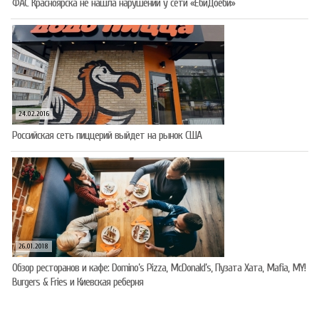
ФАС Красноярска не нашла нарушений у сети «ЁбиДоёби»
24.02.2016
Российская сеть пиццерий выйдет на рынок США
26.01.2018
Обзор ресторанов и кафе: Domino’s Pizza, McDonald’s, Пузата Хата, Mafia, MY!
Burgers & Fries и Киевская реберня