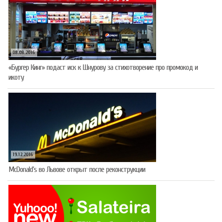
08.08.2016
«Бургер Кинг» подаст иск к Шнурову за стихотворение про промокод и
икоту
19.12.2016
McDonald’s во Львове открыт после реконструкции